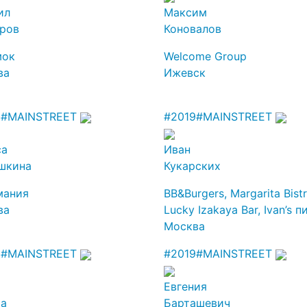
ил
Максим
аров
Коновалов
мок
Welcome Group
ва
Ижевск
9
#MAINSTREET
#2019
#MAINSTREET
са
Иван
шкина
Кукарских
мания
BB&Burgers, Margarita Bistr
ва
Lucky Izakaya Bar, Ivan’s 
Москва
9
#MAINSTREET
#2019
#MAINSTREET
Евгения
ра
Барташевич