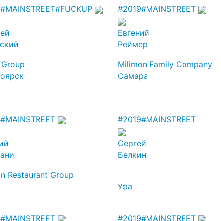
9
#MAINSTREET
#FUCKUP
#2019
#MAINSTREET
сей
Евгений
нский
Реймер
i Group
Milimon Family Company
ноярск
Самара
9
#MAINSTREET
#2019
#MAINSTREET
ий
Сергей
тани
Белкин
n Restaurant Group
Уфа
9
#MAINSTREET
#2019
#MAINSTREET