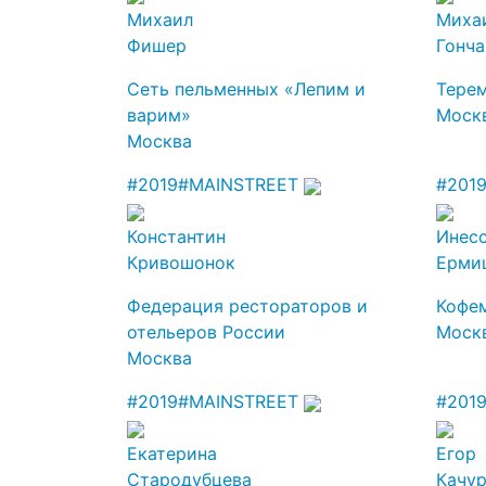
Михаил
Миха
Фишер
Гонч
Сеть пельменных «Лепим и
Тере
варим»
Моск
Москва
#2019
#MAINSTREET
#201
Константин
Инес
Кривошонок
Ерми
Федерация рестораторов и
Кофе
отельеров России
Моск
Москва
#2019
#MAINSTREET
#201
Екатерина
Егор
Стародубцева
Качу