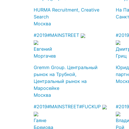
HURMA Recruitment, Creative
На П
Search
Санк
Москва
#2019
#MAINSTREET
#201
Евгений
Дмит
Моргачев
Гриц
Gremm Group. Центральный
Юрид
рынок на Трубной,
парт
Центральный рынок на
Моск
Маросейке
Москва
#2019
#MAINSTREET
#FUCKUP
#201
Гаяне
Влад
Бреиова
Рой