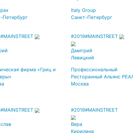
арах
Italy Group
т-Петербург
Санкт-Петербург
9
#MAINSTREET
#2019
#MAINSTREET
рий
Дмитрий
Левицкий
ическая фирма «Гриц и
Профессиональный
неры»
Ресторанный Альянс РЕА
ва
Москва
9
#MAINSTREET
#2019
#MAINSTREET
ислав
Вера
Кирилина