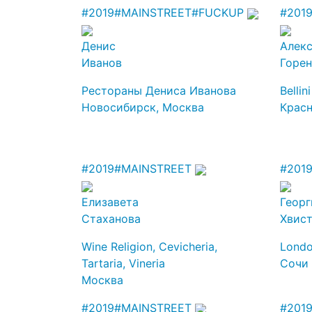
#2019
#MAINSTREET
#FUCKUP
#201
Денис
Алек
Иванов
Горе
Рестораны Дениса Иванова
Bellin
Новосибирск, Москва
Крас
#2019
#MAINSTREET
#201
Елизавета
Георг
Стаханова
Хвис
Wine Religion, Cevicheria,
Londo
Tartaria, Vineria
Сочи
Москва
#2019
#MAINSTREET
#201