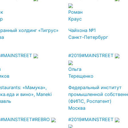
ик
Роман
ер
Краус
ранный холдинг «Тигрус»
Чайхона №1
ва
Санкт-Петербург
9
#MAINSTREET
#2019
#MAINSTREET
л
Ольга
иков
Терещенко
staurants: «Мамука»,
Федеральный институт
ка.еда и вино», Maneki
промышленной собственн
лавль
(ФИПС, Роспатент)
Москва
9
#MAINSTREET
#REBRO
#2019
#MAINSTREET