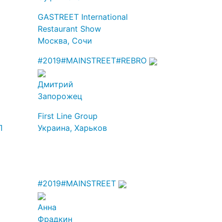
GASTREET International
Restaurant Show
Москва, Сочи
#2019
#MAINSTREET
#REBRO
Дмитрий
Запорожец
First Line Group
Л
Украина, Харьков
#2019
#MAINSTREET
Анна
Фрадкин