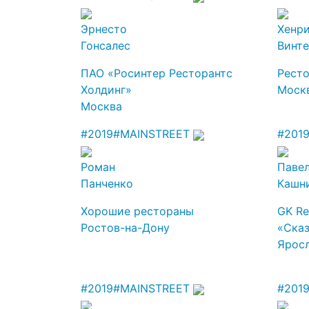
Эрнесто
Хенр
Гонсалес
Винт
ПАО «Росинтер Ресторантс
Ресто
Холдинг»
Моск
Москва
#2019
#MAINSTREET
#201
Роман
Паве
Панченко
Кашн
Хорошие рестораны
GK Re
Ростов-на-Дону
«Сказ
Ярос
#2019
#MAINSTREET
#201